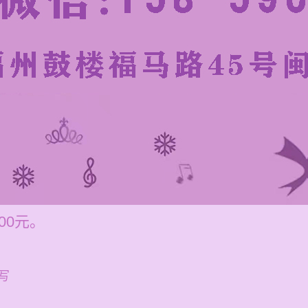
00元。
写